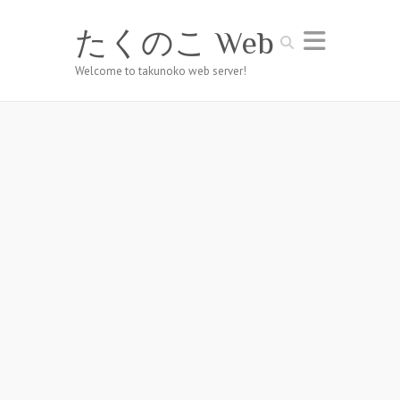
たくのこ Web
Search
Welcome to takunoko web server!