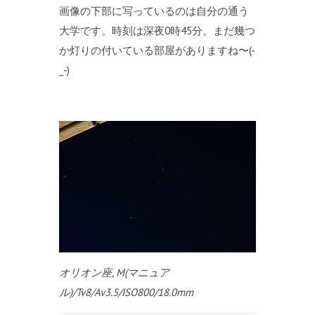
画像の下部に写っているのは自分の通う
大学です。時刻は深夜0時45分。まだ幾つ
か灯りの付いている部屋がありますね〜(-
_-)
オリオン座, M(マニュア
ル)/Tv8/Av3.5/ISO800/18.0mm