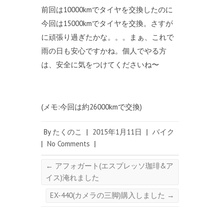
前回は10000kmでタイヤを交換したのに
今回は15000kmでタイヤを交換。さすが
に頑張り過ぎたかな。。。まぁ、これで
雨の日も安心ですかね。個人でやる方
は、安全に気をつけてくださいね〜
(メモ:今回は約26000kmで交換)
By
たくのこ
|
2015年1月11日
|
バイク
|
No Comments
|
←
アフォガート(エスプレッソ珈琲&ア
イス)淹れました
EX-440(カメラの三脚)購入しました
→