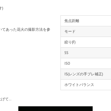
)
焦点距離
書いてあった花火の撮影方法を参
モード
絞り(F)
SS
ISO
IS(レンズの手ブレ補正)
ホワイトバランス
上げて…