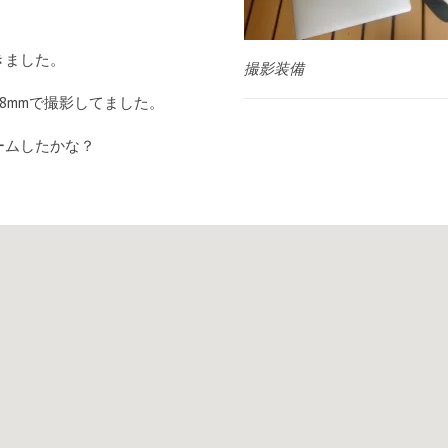
きました。
撮影装備
18mmで撮影してました。
ームしたかな？