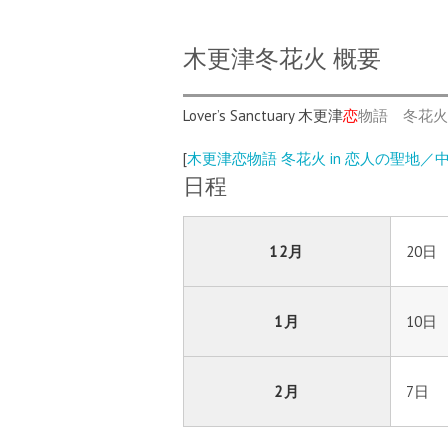
木更津冬花火 概要
Lover’s Sanctuary 木更津
恋
物語 冬花火
[
木更津恋物語 冬花火 in 恋人の聖地／中
日程
12月
20日
1月
10日
2月
7日