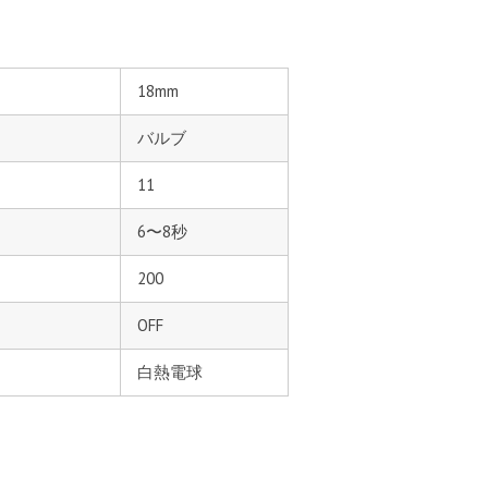
18mm
バルブ
11
6〜8秒
200
OFF
白熱電球