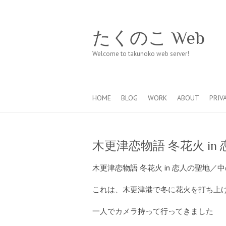
たくのこ Web
Welcome to takunoko web server!
HOME
BLOG
WORK
ABOUT
PRIV
木更津恋物語 冬花火 in
木更津恋物語 冬花火 in 恋人の聖地／
これは、木更津港で冬に花火を打ち上げるイ
一人でカメラ持って行ってきました