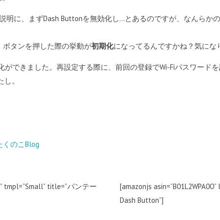
明に、まずDash Buttonを無効化し…とあるのですが、なんらか
と、ボタンを押した際の挙動が
初期化
になってるんですかね？気になり
の初期化ができました。再設定する際に、前回の登録でWi-Fiパスワー
たし。
 たくのこBlog
JP” tmpl=”Small” title=”パンテー
[amazonjs asin=”B01L2WPA0O” 
Dash Button”]