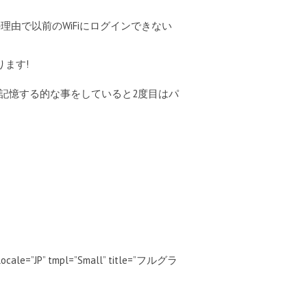
の理由で以前のWiFiにログインできない
ます!
ドを記憶する的な事をしていると2度目はパ
locale=”JP” tmpl=”Small” title=”フルグラ