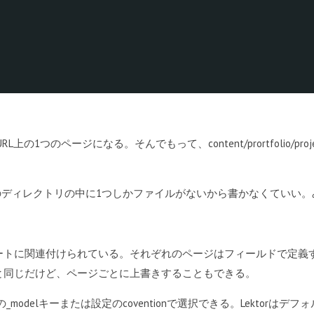
1つのページになる。そんでもって、content/prortfolio/project-a/cont
じでそのディレクトリの中に1つしかファイルがないから書かなくていい。
ートに関連付けられている。それぞれのページはフィールドで定義
と同じだけど、ページごとに上書きすることもできる。
rの_modelキーまたは設定のcoventionで選択できる。Lekto