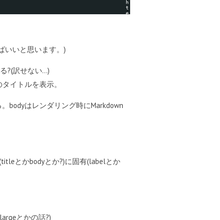
h
t
e
r
に
つ
い
て
ばいいと思います。)
?(訳せない…)
のタイトルを表示。
る。bodyはレンダリング時にMarkdown
かbodyとか?)に固有(labelとか
geとかの話?)