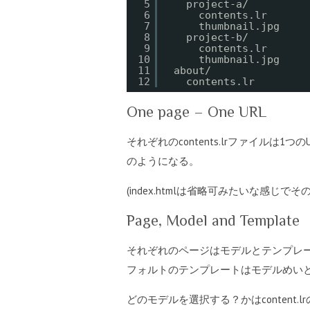
5
project-a/
6
contents.lr
7
thumbnail.jpg
8
project-b/
9
contents.lr
10
thumbnail.jpg
11
about/
12
contents.lr
One page – One URL
それぞれのcontents.lrファイルは1つのURL上の
のようになる。
(index.htmlは省略可みたいな感
Page, Model and Template
それぞれのページはモデルとテンプレ
フォルトのテンプレートはモデルめい
どのモデルを選択する？かはcontent.l