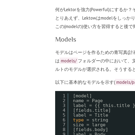
何がLektorを強力(Powerful
とりあえず、Lektowはmodelをし
この(modelの)使い方を習得すると後
Models
モデルはページを作るための青写真(計
は
models/
フォルダーの中において、文
ルトのモデルが選択される。そうすると、ほ
以下に基本的なモデルを示す(
models/pa
1
[model]
2
name = Page
3
label = {{ this.title 
4
[fields.title]
5
label = Title
6
type
= string
7
size = large
8
[fields.body]
9
label = Body