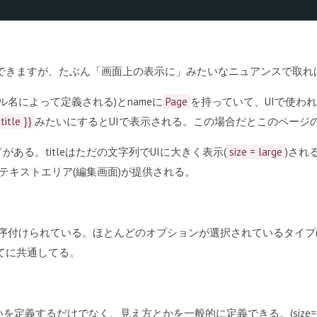
でできますが、たぶん「画面上の表示に」みたいなニュアンスで取れ
ル名によって定義される)とnameに
Page
を持っていて、UIで使われる
.title }}
みたいにするとUIで表示される。この場合だとこのページ
がある。titleはただの文字列でUIに大きく表示(
size = large
)され
でテキストエリア(編集画面)が提供される。
序付けられている。ほとんどのオプションが選択されているタイプ(titleと
べてに共通してる。
義するだけでなく、見え方とかを一般的に定義できる。(size=lar