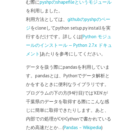
む際に
pyshpのshapefileというモジュール
を利用しました。
利用方法としては、
githubのpyshpのペー
ジ
をcloneしてpython setup.py installを実
行するだけです。詳しくは[
Python モジュ
ールのインストール — Python 2.7.x ドキュ
メント
]あたりを参考にしてください。
データを扱う際にpandasを利用していま
す。pandasとは、Pythonでデータ解析と
かをするときに便利なライブラリです。
プログラムの下の方(94行目)では’KEN’が
千葉県のデータを取得する際にこんな感
じに簡単に取得できたりします。あと、
内部での処理がCやCythonで書かれている
ため高速だとか… (
Pandas – Wikipedia
)