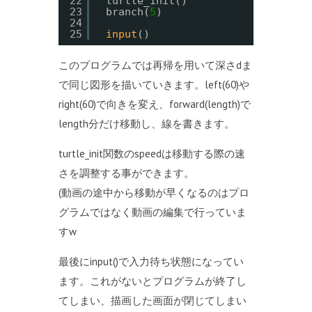
22
turtle_init()
23
branch(
5
)
24
25
input
()
このプログラムでは再帰を用いて深さdま
で同じ図形を描いていきます。left(60)や
right(60)で向きを変え、forward(length)で
length分だけ移動し、線を書きます。
turtle_init関数のspeedは移動する際の速
さを調整する事ができます。
(動画の途中から移動が早くなるのはプロ
グラムではなく動画の編集で行っていま
すw
最後にinput()で入力待ち状態になってい
ます。これがないとプログラムが終了し
てしまい、描画した画面が閉じてしまい