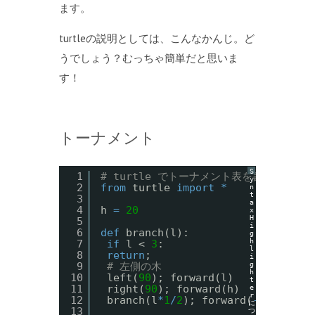
ます。
turtleの説明としては、こんなかんじ。ど
うでしょう？むっちゃ簡単だと思いま
す！
トーナメント
S
1
# turtle でトーナメント表を書く
y
2
from
turtle 
import
*
n
t
3
a
4
h 
=
20
x
H
5
i
6
def
branch(l):
g
h
7
if
l < 
3
:
l
8
return
;
i
g
9
# 左側の木
h
10
left(
90
); forward(l)
t
11
right(
90
); forward(h)
e
r
12
branch(l
*
1
/
2
); forward(
-
h)
に
13
つ