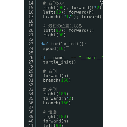
い
14
# 右側の木
て
15
right(
90
); forward(l
*
2
)
16
left(
90
); forward(h)
17
branch(l
*
1
/
2
); forward(
-
h)
18
19
# 最初の位置に戻る
20
left(
90
); forward(l)
21
right(
90
)
22
23
def
turtle_init():
24
speed(
10
)
25
26
if
__name__ 
=
=
"__main__"
:
27
turtle_init()
28
29
# 右側
30
forward(h)
31
branch(
150
)
32
33
# 左側
34
right(
180
)
35
forward(h
*
2
)
36
branch(
150
)
37
38
# 優勝
39
right(
180
)
40
forward(h)
41
left(
90
)