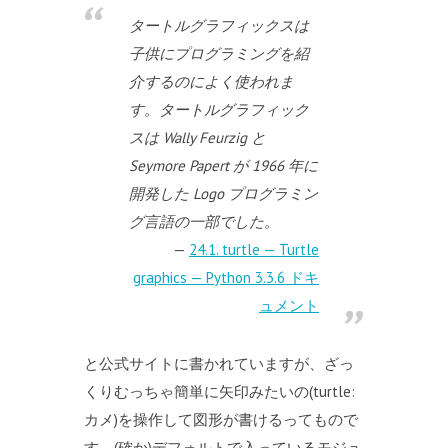
タートルグラフィックスは
子供にプログラミングを紹
介するのによく使われま
す。タートルグラフィック
スは Wally Feurzig と
Seymore Papert が 1966 年に
開発した Logo プログラミン
グ言語の一部でした。
24.1. turtle — Turtle
graphics — Python 3.3.6 ドキ
ュメント
と公式サイトに書かれていますが、ざっ
くりむっちゃ簡単に矢印みたいの(turtle:
カメ)を操作して図形が書けるってもので
す。(確か)デフォルトで入っているモジュ