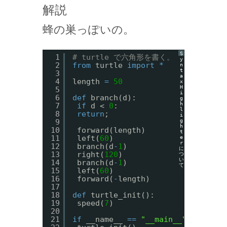
解説
蜂の巣っぽいの。
S
1
# turtle で六角形を書く。
y
2
from
turtle 
import
*
n
t
3
a
4
length 
=
50
x
H
5
i
6
def
branch(d):
g
h
7
if
d < 
0
:
l
8
return
;
i
g
9
h
10
forward(length)
t
11
left(
60
)
e
r
12
branch(d
-
1
)
に
13
right(
120
)
つ
い
14
branch(d
-
1
)
て
15
left(
60
)
16
forward(
-
length)
17
18
def
turtle_init():
19
speed(
7
)
20
21
if
__name__ 
=
=
"__main__"
: