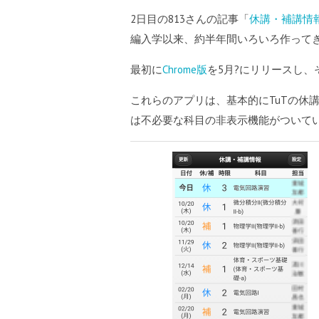
2日目の813さんの記事「
休講・補講情
編入学以来、約半年間いろいろ作って
最初に
Chrome版
を5月?にリリースし、
これらのアプリは、基本的にTuTの休
は不必要な科目の非表示機能がついて