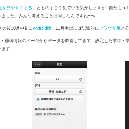
報を見やすくする
」とものすごく似ている気がしますが…自分もTu
きました。みんな考えることは同じなんですね〜w
その後10月中旬に
Android版
、11月半ばには試験的に
ブラウザ版
と
講・補講情報のページからデータを取得してきて、設定した学年・
います。