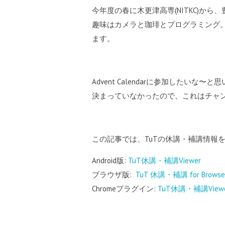
今年度の春に木更津高専(NITKC)から
趣味はカメラと珈琲とプログラミング
ます。
Advent Calendarに参加した
決まっていなかったので、これはチャ
この記事では、TuTの休講・補講情報
Android版:
TuT休講・補講Viewer
ブラウザ版:
TuT 休講・補講 for Browse
Chromeプラグイン:
TuT休講・補講View