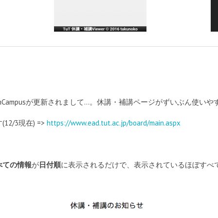
amCampusが更新されまして…。休講・補講ページがずいぶん使い
/3現在) =>
https://www.ead.tut.ac.jp/board/main.aspx
べての情報
が
日付順
に表示されるだけで、表示されているほぼすべ