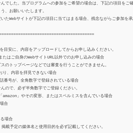
せんでした。
当プログラムへの参加をご希望の場合は、
下記の項目をご
う、お願いいたします。

いたWebサイトが下記の項目に当てはまる場合
、残念ながらご参加を承
=
==============================
=========

度を目安に、
内容をアップロードしてからお申し込みください。

またはご自身のWebサイトURL以外でのお申し込みの場合

ビスのトップページなどでは審査を行うことが
できません。

ており、内容を拝見できない場合

電話番号が、
全角数字で登録されている場合

せんので、
必ず半角数字でご登録ください。

「
amazon
」やその変形、
またはスペルミスを含んでいる場合

場合

る場合

、
掲載予定の媒体名と使用目的を必ず記載してください。
