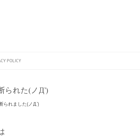
ACY POLICY
断られた(ノД`)
られました(ノД`)
は